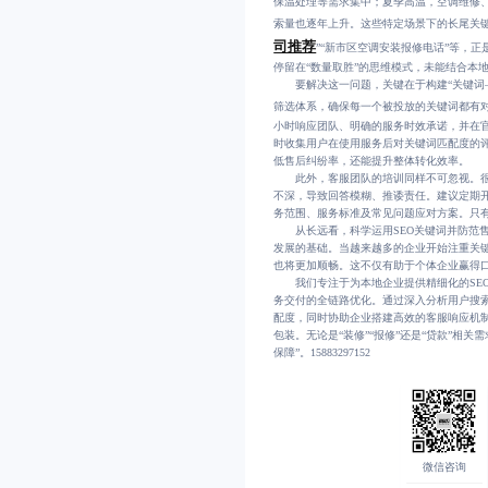
保温处理等需求集中；夏季高温，空调维修
索量也逐年上升。这些特定场景下的长尾关键
司推荐
”“新市区空调安装报修电话”等，
停留在“数量取胜”的思维模式，未能结合本
要解决这一问题，关键在于构建“关键词—
筛选体系，确保每一个被投放的关键词都有对
小时响应团队、明确的服务时效承诺，并在
时收集用户在使用服务后对关键词匹配度的
低售后纠纷率，还能提升整体转化效率。
此外，客服团队的培训同样不可忽视。很
不深，导致回答模糊、推诿责任。建议定期开
务范围、服务标准及常见问题应对方案。只
从长远看，科学运用SEO关键词并防范售
发展的基础。当越来越多的企业开始注重关
也将更加顺畅。这不仅有助于个体企业赢得
我们专注于为本地企业提供精细化的SEO
务交付的全链路优化。通过深入分析用户搜
配度，同时协助企业搭建高效的客服响应机
包装。无论是“装修”“报修”还是“贷款”相
保障”。15883297152