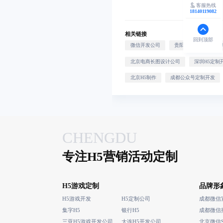
客服热线
18140119082
相关链接
回到顶部
微信开发公司
贵阳H5开发
天
北京电商长图设计公司
深圳H5定制
北京H5制作
成都公众号定制开发
CHENGDU
专注H5营销活动定制
H5游戏定制
品牌形
H5游戏开发
H5定制公司
集字H5
银行H5
成都微信
三亚H5游戏开发公司
大连H5开发公司
北京微信