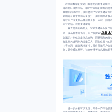
在当前数字化营销日益激烈的竞争环境中，
这样的区域性市场，用户对本地化服务的需
量增长的过程中，往往忽视了SEO关键词背
短期内可能带来访问量提升，但长期来看极
导致用户流失和品牌信誉受损。因此，如何在
企业必须正视的关键课题。
首先需要明确的是，SEO关键词不仅仅是网
乌鲁木
达。以乌鲁木齐为例，用户在搜索“
隐藏的并非仅仅是信息查询，而是强烈的行
将这些关键词作为流量工具，而忽略其与实际
内容空洞，服务无法落地，最终导致用户失
化，更会通过差评、社交传播等方式持续损
进一步分析可以发现，乌鲁木齐市场的用